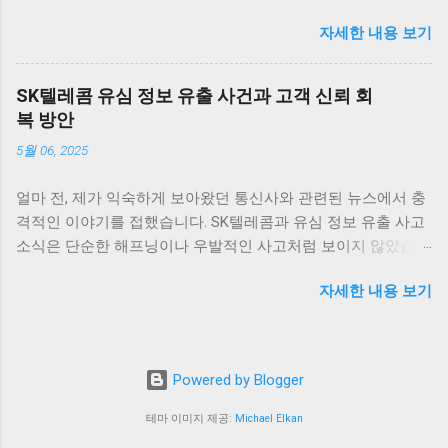
각시키고 있으며, 투자자들의 불안감이 커지고 있는 상황입니
니다. 이처럼 주요 암호화폐들이 시장의 심리에 따라 빠르게 반
자세한 내용 보기
다. 이러한 변화는 비트코인 및 암호화폐 시장 전체에 큰 영향을
응하는 것은 상당히 흥미로운 일이며, 앞으로의 동향에 대한 논
미칠 것으로 보입니다. 비트코인 하락 배경: FOMC와 시장 반응
의가 필요합니다. 그 외에도 이더리움, 리플 등 다른 암호화폐들
비트코인 가격이 8만7000달러대까지 떨어진 배경에는 미국 연
도 비슷한 패턴을 보이고 있습니다. 이러한 상황에서 암호화폐
SK텔레콤 유심 정보 유출 사건과 고객 신뢰 회
준의 금리 결정이 큰 역할을 하고 있습니다. 투자자들은 연준이
투자자들은 앞으로 금리가 어떻게 변화할지를 주의 깊게 지켜
복 방안
금리를 얼마나 인상할지를 주의 깊게 살펴보고 있으며, 이로 인
보아야 합니다. 금리가 지속적으로 낮은 상황에서 자산 가격이
5월 06, 2025
해 비트코인 시장에 부정적인 영향을 미치고 있습니다.
상승할 수 있을지에 대한 불확실성이 여전히 존재하기 때문입
FOMC(연방공개시장위원회) 회의가 다가오면서 시장은 불안정
니다. 시장 트렌드 분석 현재 암호화폐 시장에서는 금리 인하 이
얼마 전, 제가 익숙하게 보아왔던 통신사와 관련된 뉴스에서 충
해졌고, 이로 인해 비트코인의 가격도 하락세를 보였습니다. 연
후 매수세가 강하게 일어나고 있는 가운데, 여러 요소가 시장의
격적인 이야기를 접했습니다. SK텔레콤과 유심 정보 유출 사고
준의 통화정책은 비트코인과 같은 고위험 자산에 직접적인 영
향방을 결정짓고 있습니다. 특히, 낮은 금리 환경은 기관 투자자
소식은 단순한 해프닝이나 우발적인 사고처럼 보이지 않았습니
향을 미치기 때문에, 투자자들은 연준의 결정 발표를 기다리는
들이 암호화폐에 대한 관심을 더욱 높이는 계기로 작용하고 있
다. 오랜 시간 동안 가장 믿음직스러운 통신사 중 하나로 자리
동안 변동성이 커질 수밖에 없는 상황입니다. 과거 사례를 보면,
습니다. 금리가 낮아지면 자산의 상대적인 매력도도 증가하게
자세한 내용 보기
잡았던 SK텔레콤이 이렇게 큰 신뢰의 위기를 맞게 된 건, 통신
연준의 정책 변화는 많은 경우 암호화폐 시장에 큰 영향을 미쳤
되므로, 주식시장이나 다른 투자 자산에 대한 대안으로서 암호
사와 데이터를 이용하는 저희 같은 평범한 사용자들에게도 큰
고, 이번에도 그 예외는 아닐 것입니다. 따라서 현재의 비트코인
화폐의 수요가 더욱 늘어날 것입니다. 그런 점에서 보았을 때,
불안을 안겨주었습니다. 무엇보다 정부가 ‘신규 가입 중단’이라
하락은 단순한 가격 조정 이상으로 여겨지며, 향후 연준의 결정
암호화폐의 탈중앙화와 블록체인 기술에 대한 수요 또한 증가
는 초강수 행정지도를 내렸다는 점이 머릿속에서 오랫동안 떠
에 따라 추가적인 하락세 또는 반등이 있을 가능성이 큽니다. 투
할 것으로 보입니다. 이러한 투자는 단순히 단기적인 수익을 노
Powered by Blogger
나지 않았습니다. 이 결정은 그 자체로도 놀라웠지만, 더 나아가
자자들은 이러한 불확실성을 감안하여 신중한 투자 결정을 해
리는 것이...
이번 사태가 우리 사회와 기술, 그리고 고객 신뢰와 어떤 방향으
야 할 필요성이 있습니다. 비트코인 가격과 변동성: 투자 전략의
테마 이미지 제공:
Michael Elkan
로 얽혀 있는지 생각해보게 되는 계기가 되었습니다. 사실 해킹
필요성 비트코인이 8만7000달러까지 하락한 현 상황에서는 투