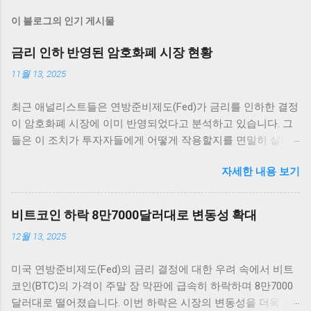
이 블로그의 인기 게시물
금리 인하 반영된 암호화폐 시장 현황
11월 13, 2025
최근 애널리스트들은 연방준비제도(Fed)가 금리를 인하한 결정
이 암호화폐 시장에 이미 반영되었다고 분석하고 있습니다. 그
들은 이 조치가 투자자들에게 어떻게 작용할지를 면밀히 살펴
보고 있습니다. 그러나 Fed는 12월 추가 금리 인하에 대한 전망
자세한 내용 보기
이 여전히 불확실하다고 전하며 주목받고 있습니다. 암호화폐
시장의 반응 암호화폐 시장은 매우 흥미로운 반응을 보이고 있
습니다. 최근 연방준비제도(Fed)의 금리 인하 발표 이후, 여러
비트코인 하락 8만7000달러대로 변동성 확대
주요 암호화폐의 가격이 즉각적으로 상승세를 타기 시작했습니
12월 13, 2025
다. 이러한 상승세는 애널리스트들에 의하면 이미 시장에 반영
이 되어 있었던 것으로 해석되고 있습니다. 가장 먼저 비트코인
미국 연방준비제도(Fed)의 금리 결정에 대한 우려 속에서 비트
을 살펴보면, 단기적인 가격 변동 범위 내에서 긍정적인 움직임
코인(BTC)의 가격이 주말 장 막판에 급속히 하락하며 8만7000
을 보여 주고 있습니다. 금리 인하 발표가 나자, 비트코인은 약
달러대로 떨어졌습니다. 이번 하락은 시장의 변동성을 더욱 부
5% 이상 상승하면서 투자자들에게 희망적인 신호를 전달했습