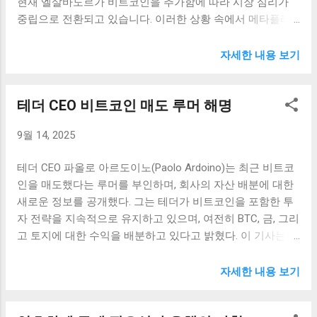
현재 엘살바도르가 비트코인을 추가함에 따라 시장 심리가
이는 전통적인 금융 서비스가 제공하지 않는 혁신적인 접근
중립으로 전환되고 있습니다. 이러한 상황 속에서 메타플래
방식으로, 사용자들에게 큰 매력을 느끼게 합니다. 게다가, 온
닛의 비트코인 확보 목표는 더욱 주목받고 있습니다. 메타플
체인 담보는 암호화폐 시장의 변동성에도 불구하고 안정성을
래닛의 비트코인 확보 목표 메타플래닛의 CEO 사이먼 게로
자세한 내용 보기
높이는 다양한 기능을 제공합니다. 예를 들어, 대출자의 담보
비치가 발표한 2027년까지 21만 개의 비트코인을 확보하겠
자산이 일정 기준 이하로 떨어지면 자동적으로 추가 담보를
다는 목표는 암호화폐 시장에서 큰 반향을 일으키고 있습니
요청하는 시스템이 작동하여, 대출자의 위험을 최소화하는데
테더 CEO 비트코인 매도 루머 해명
다. 비트코인은 디지털 자산으로 자리 잡으면서 많은 기업들
큰 도움을 줍니다. 이러한 요소들은 대출자들이 보다 안전한
이 이것을 포트폴리오에 추가하고 있습니다. 이러한 맥락에
환경에서 대출 서비스를 이용할 수 있도록 해줍니다. 상실 위
9월 14, 2025
서 메타플래닛이 설정한 목표는 단순한 숫자가 아니라, 기업
험 감소: 다운사이즈 효과 온체인 시장에서 제공되는 담보 대
의 비전과 장기 전략을 강화하는 데 중대한 의미를 지니고 있
출 서비스는 자산의 안전성을 극대화하며, 안전장치를 통해
테더 CEO 파올로 아르도이노(Paolo Ardoino)는 최근 비트코
습니다. 우선, 메타플래닛이 비트코인을 확보하려는 이유는
재정적인 손실을 최소화할 수 있는 옵션을 제공합니다. 최근
인을 매도했다는 루머를 부인하며, 회사의 자산 배분에 대한
비트코인의 가치와 시장의 성장 가능성에 대한 신뢰를 보여
의 암호화폐 시장 변동성과 관련하여, 대출자들은 기존의 모
새로운 정보를 공개했다. 그는 테더가 비트코인을 포함한 투
주는 것입니다. 비트코인은 탈중앙화된 디지털 자산으로서,
델에서의 상실 위험을 크게 줄일 수 있는 기회를 얻습니다. 온
자 전략을 지속적으로 유지하고 있으며, 여전히 BTC, 금, 그리
글로벌 경제의 변동성 속에서도 안전 자산으로 인식되고 있
체인 담보를 활용하는 경우, 대출자는 자신의 자산을 지...
고 토지에 대한 수익을 배분하고 있다고 밝혔다. 이 기사는 테
습니다. 따라서 메타플래닛의 이 목표는 회사가 암호화폐 시
더의 투자 현황과 향후 전략을 중심으로 다룬다. 비트코인 매
장에서 지배력을 가지고 있겠다는 의지를 반영하고 있습니
도 루머에 대한 해명 테더 CEO 파올로 아르도이노는 최근 발
자세한 내용 보기
다. 또한, 이 목표는 메타플래닛의 금융 전략을 재정의하는 데
생한 비트코인 매도 루머에 대해 강력히 반박했습니다. 그는
도 중요한 역할을 합니다. 비트코인의 가격은 과거 몇 년 간
테더가 비트코인을 결코 매도하지 않았으며, 이러한 소문은
변동성이 컸지만, 장기적으로는 상승세를 보여왔습니다. 이