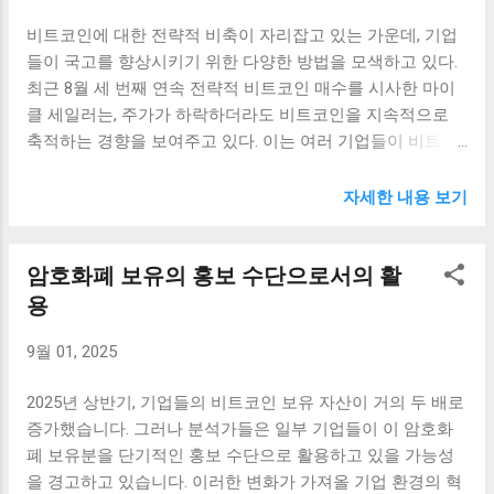
인해 그리폰 역시 긍정적인 영향을 받고 있습니다. 이와 같은
불확실성이 커지고 있습니다. 많은 국가에서 암호화폐에 대
비트코인에 대한 전략적 비축이 자리잡고 있는 가운데, 기업
환경 속에서 그리폰의 주가는 단순한 기업의 성장 이상으로
한 규제안을 제정하고 있으며, 이로 인해 일부 투자자들은 경
들이 국고를 향상시키기 위한 다양한 방법을 모색하고 있다.
해석될 수 있습니다. 시장 전체가 긍정적인 신호를 보내고 있
계심을 가지고 비트코인을 매도하는 경우가 잦았습니다. 두
최근 8월 세 번째 연속 전략적 비트코인 매수를 시사한 마이
는 상황에서 투자자들은 그리폰에 대해 더욱 높은 기대감을
번째로, 기술적 분석 측면에서 비트코인의 가격 하...
클 세일러는, 주가가 하락하더라도 비트코인을 지속적으로
표시하고 있습니다. 또한, 많은 투자자들은 이와 같은 상황을
축적하는 경향을 보여주고 있다. 이는 여러 기업들이 비트코
기회로 삼아 더 많은 자금을 투입하고 있습니다. 그리폰의 주
인 매수를 통해 국고를 효과적으로 확대하고 있다는 점에서
가 상승은 기업의 재무 건전성과 사업 모델의 성공을 잘 보여
주목할 만하다. 비트코인 매수 전략 지속 비트코인은 최근 몇
주는 사례입니다. 암호화폐 상장 증가가 가져온 변화 최근 암
자세한 내용 보기
년 동안 급격한 가격 변동성과 함께 큰 주목을 받고 있으며,
호화폐 기업들의 상장 증가가 이루어지고 있으며, 이는 시장
많은 기업들이 비트코인 매수 전략을 지속적으로 채택하고
의 전체적인 분위기를 개선하고 있습니다. 새로운 기업들이
암호화폐 보유의 홍보 수단으로서의 활
있다. 이러한 움직임은 비트코인이 디지털 자산으로서의 신
시장에 진입하게 되면, 경쟁이 심화되면서 기존 기업들도 더
뢰성을 확보했음을 나타낸다. 마이클 세일러와 같은 투자자
용
욱 분발케 됩니다. 이렇게 증가하는 상장 기업들은 자연스럽
들은 가격이 하락하더라도 매수에 나서면서 비트코인의 장기
게 투자자들에게 다양한 선택지를 제공하게 됩니다. 이러한
9월 01, 2025
적인 가치에 대한 믿음을 유지하는 모습을 보여주고 있다. 비
변화는 투자자들에게 여러 기회를 줄뿐 아니라, 각 기업의 혁
트코인 매수 전략의 일환으로, 기업들은 여러 전략을 통해 비
신적인 기술 개발에도 긍정적인 영향을 미칠 수 있습니다. 예
2025년 상반기, 기업들의 비트코인 보유 자산이 거의 두 배로
트코인을 포트폴리오에 포함시키고 있다. 특히 기업들이 비
를 들어, 그리폰처럼 특정 기업의 주가가 급등하는 경우는 그
증가했습니다. 그러나 분석가들은 일부 기업들이 이 암호화
트코인을 매수하는 이유 중 하나는 전통적인 금융 자산과의
기업의 경쟁력을 증명하는 사례로 여겨질 수 있습니다. 이러
폐 보유분을 단기적인 홍보 수단으로 활용하고 있을 가능성
분산투자 효과를 극대화하기 위함이다. 이를 통해 기업들은
한...
을 경고하고 있습니다. 이러한 변화가 가져올 기업 환경의 혁
시장 변동성에 대한 리스크를 줄이고, 안정성을 강화할 수 있