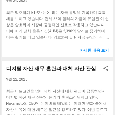
9월 24, 2025
종종 해당 자산의 가격 또는 변동성에 큰 영향을 미치는데, 왜
에서 시장 참여자들의 심리는 중요한 역할을 한다. 비트코인
냐하면 이러한 거래는 투자자들에게 예측하지 못한 시장 흐
의 경우, 개인 투자자와 기관 투자자 간의 심리적 차이가 가격
최근 암호화폐 ETP가 눈에 띄는 자금 유입을 기록하며 회복
름을 암시할 수 있기 때문입니다. 비트코인 고래가 대규모 이
에 크게 반영될 수 있다. 특히, 최근 비트코인에 대한 긍정적
세를 보이고 있습니다. 전체 33억 달러의 자금이 유입된 이 현
동을 감행하는 이유는 다양합니다. 첫째로, 고래들은 시장의
인 소식들이 이어지면서 많은 투자자들이 시장에 유입되고
상은 암호화폐 시장에 긍정적인 신호로 작용하고 있습니다.
큰 흐름을 고려해 자신들의 포지션을 조정하는 경향이 있습
있다. 이러한 참여자들의 행동은 가격 발견...
이에 따라 전체 운용자산(AUM)은 2,390억 달러로 증가하며
니다. 둘째로, 연준의 금리 결정과 같은 중요한 경제 이벤트를
더욱 활기를 띠고 있습니다. 암호화폐 ETP 자금 유입의 주요
고려하여 위험을 최소화하고자 하는 것입니다. 이는 고래가
원인 암호화폐 ETP(상장지수상품)는 기관 투자자들 사이에
비트코인 시장에서 많은 양의 자금을 운용하고 있는 만큼, 그
서 점점 더 인기를 끌고 있으며, 이는 자금 유입 증가의 주요
자세한 내용 보기
들의 행동은 어떤 특정한 맥락이나 전략적 선택이 따른 결과
한 원인으로 작용하고 있습니다. 특히 비트코인과 이더리움
일 가능성이 높습니다. 이러한 움직임은 시장에 전파되는 정
같은 주요 암호화폐에 대한 수요가 급증하면서, ETP에 대한
보의 신뢰성을 높이고, 다른 거래자들에게도 영향을 미칩니
디지털 자산 재무 혼란과 대체 자산 관심
투자도 자연스럽게 늘어났습니다. 이러한 상황은 여러 가지
다. 예를 들어, 비트코인이 대규모로 이동하면 일반 거래자들
요인에 의해 형성된 것으로 보입니다. 첫째, 글로벌 경제의 불
은 그에 따라 가격 형성이 더 쉽게 일어날 것이라고 예상하게
9월 22, 2025
확실성이 지속되면서 안전자산으로의 선호가 증가하고 있습
되죠. 따라서, 비트코인 시장에서의 고래의 움직임을 모니터
니다. 많은 투자자들이 불안한 경제 상황 속에서 암호화폐를
링 하는 것은 매우 중요하며, 이는 최근의 이동이 단순한 거래
최근 비트코인을 넘어 대체 자산에 대한 관심이 급증하면서,
하나의 대안으로 고려하고 있으며, 이러한 경향은 ETP에 대
가 아닌 중요한 변화의 전조일 수 있음을 시사합니다. 시장 변
디지털 자산 재무 전략의 논리가 혼란스러워지고 있다.
한 자금 유입을 더욱 촉진하고 있습니다. 둘째, 최근의 긍정적
동성과 트레이더의 반응 비트코인 고래의 대규모 이동은 글
Nakamoto의 CEO인 데이비드 베일리는 이러한 변화 속에서
인 시장 전망 또한 중요한 요소로 작용하고 있습니다. 전문가
로벌 시장에서 큰 변동성을 초래할 수 있습니다. 특히, 최근
자산 보유에 대한 새로운 접근을 강조하고 있다. 이번 블로그
들은 암호화폐 시장이 이제 막 회복세에 들어섰다고 분석하
연준의 금리 결정과 같은 외부 변수와 맞...