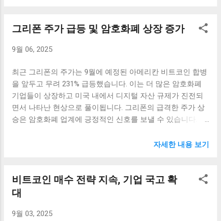
의 원인 최근 금 가격이 사상 최고치를 기록한 주요 원인 중
들에게도 큰 영향력을 미칠 수 있는 요소로 작용할 것입니다.
하나는 전 세계적인 경제 불확실성입니다. COVID-19 팬데믹
기관 투자자들은 리스크 관리와 자산 보호를 위해 보다 신뢰
그리폰 주가 급등 및 암호화폐 상장 증가
이후 경제 회복에 관한 많은 우려가 쌓여 있었고, 통화정책의
할 수 있는 파트너십을 원하기 때문에, US 뱅콥과 같은 금융
변화와 함께 인플레이션 우려가 가시화되었습니다. 특히 도
기관의 재개는 그들에게 매우 긍정적인 신호로 작용할 것입
9월 06, 2025
널드 트럼프 전 대통령이 ‘인플레이션 없다’는 발언을 하면서
니다. 기관 투자자를 위한 디지털 자산 수탁 서비스의 중요성
도 금과 같은 안전 자산에 대한 수요는 여전히 강세를 보였습
기관 투자자들은 디지털 자산 시장에서 중요한 역할을 하고
최근 그리폰의 주가는 9월에 예정된 아메리칸 비트코인 합병
니다. 또한, 국제 금 시장의 흐름 또한 중요한 역할을 했습니
있습니다. 그들은 대규모 자산을 관리하고 있으며, 이러한 자
을 앞두고 무려 231% 급등했습니다. 이는 더 많은 암호화폐
다. 공급망 문제와 같은 글로벌 이슈는 금의 공급을 제한할 수
산의 수탁 및 관리는 필수적입니다. US 뱅콥은 이러한 기관
기업들이 상장하고 미국 내에서 디지털 자산 규제가 진전되
있기 때문에 가격 상승에 기여했습니다. 이러한 흐름은 투자
투자자들에게 맞춤형 서비...
면서 나타난 현상으로 풀이됩니다. 그리폰의 급격한 주가 상
자들로 하여금 금에 대한 안전 자산의 선호도를 높이게 만들
승은 암호화폐 업계에 긍정적인 신호를 보낼 수 있습니다. 그
었습니다. 이뿐만 아니라, 유럽과 미국에서의 중앙은행 정책
리폰 주가 급등의 배경 그리폰의 주가 상승은 레버리지와 같
변화는 금 가격에 직접적인 영향을 미쳤습니다. 금 가격이 모
은 투자 전략을 활용하는 많은 투자자들의 관심을 이끌어낸
자세한 내용 보기
두에게 영향을 미치는 전통 자산으로 자리잡고 있는만큼, 이
결과입니다. 아메리칸 비트코인 합병이 가까워짐에 따라, 이
같은 상승추세는 앞으로도 계속될 수 있습니다. 그러나 이 과
회사의 주식은 시장에서 큰 화제를 모으고 있습니다. 이러한
정에서 비트코인 등의 디지털 자산에 대한 투자 심리는 상반
비트코인 매수 전략 지속, 기업 국고 확
주가 급등은 주로 암호화폐 전체 시장의 긍정적인 흐름과도
된 방향으로 움직였습니다. 비트코인 최저치로의 하락 최근
연관이 있습니다. 정부의 규제 완화와 인프라 구축 등이 뒷받
대
비트코인이 2개월 만에 최저치로 하락한 것은 여러 가지 요인
침되면서, 암호화폐의 도입은 점점 더 확대되고 있습니다. 특
에 기인합니다. 첫 번째로, 전 세계적으로 규제 환경이 점차
9월 03, 2025
히, 비트코인의 경우 미국 내에서 더욱 주목받고 있으며, 이로
강화되고 있는 가운데, 비트코인과 같은 디지털 자산에 대한