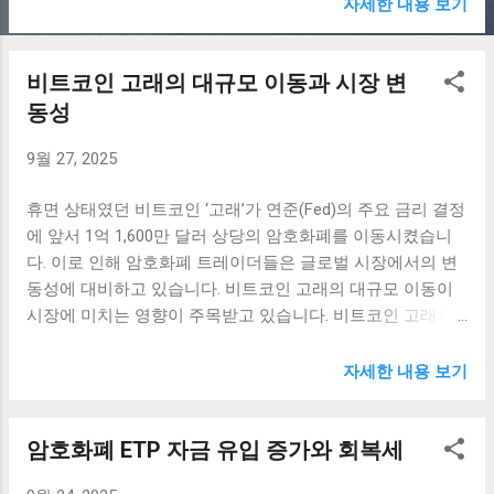
코인은 현재 가격 발견 단계에 접어들고 있으며, 이는 암호화
자세한 내용 보기
폐 시장에서 자주 언급되는 중요한 개념이다. 가격 발견이란
특정 자산이 시장에서 거래되면서 가격이 결정되는 과정을
비트코인 고래의 대규모 이동과 시장 변
의미한다. 비트코인은 과거에도 많은 변동성을 경험하며 가
격이 급등한 사례가 많았는데, 이러한 경험 덕분에 현재의 가
동성
격 발견 과정에서도 충분한 관심을 받고 있다. 분석가들은 과
9월 27, 2025
거 데이터와 현재의 시세를 토대로 비트코인의 가격이 다음
단계로 나아갈 때 예상되는 여러 가지 요인에 대해 논의하고
휴면 상태였던 비트코인 ‘고래’가 연준(Fed)의 주요 금리 결정
있다. 특히, 기술적 분석과 시장의 심리적 요소는 가격 발견에
에 앞서 1억 1,600만 달러 상당의 암호화폐를 이동시켰습니
큰 영향을 미친다. 비트코인의 가격이 급등할 것이란 기대감
다. 이로 인해 암호화폐 트레이더들은 글로벌 시장에서의 변
은 시장의 참여자들 사이에서 끊임없이 회자되며, 이는 궁극
동성에 대비하고 있습니다. 비트코인 고래의 대규모 이동이
적으로 가격 변동성에 기여할 수 있다. 현재 비트코인은 11만
시장에 미치는 영향이 주목받고 있습니다. 비트코인 고래의
8천 달러라는 강력한 저항선을 향해 나아가고 있는데, 이는
신호: 대규모 이동의 배경 비트코인 고래란, 대량의 비트코인
과거의 최고가를 넘어서는 중요한 지점으로 여겨지고 있다.
을 보유하고 있는 개인이나 기관을 일컫는 용어로, 이들이 대
그러나 이러한 가격 도전은 결코 쉽지 않을 것이며, 시장의 불
자세한 내용 보기
규모의 비트코인을 이동할 경우 시장에 중대한 신호로 해석
확실성이나 외부 요인들에 의해 언제든지 영향을 받을 수 있
됩니다. 최근, 1억 1,600만 달러에 달하는 비트코인 1,000 BTC
다. 많은 투자자들이 갈림길에 서 있는 지금, 비트코인이 다음
암호화폐 ETP 자금 유입 증가와 회복세
가 연준의 금리 결정 앞두고 이동한 사건은 시장 참여자들의
단계로 나아가려면 여러 도전과 난관을 극복해야 한다는 점
관심을 집중시켰습니다. 이처럼 비트코인의 대규모 이동은
은 분명하다. 시장 참여자의 심리와 가격 발견 가격 발견 과정