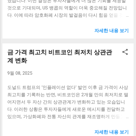
였습니다. 이번 결정은 투자자들에게 더 많은 기회를 제공할
폐를 통해 이루어질 수 있으며, 이로 인해 정부와 규제 기관은
과 토지 투자에 대한 설명은 오늘날 경제의 불확실성 속에서
것으로 기대되며, US 뱅콥의 역할이 더욱 중요해질 전망입니
더욱 철저한 기준을 설정할 필요성이 커지고 있다. 따라서 정
테더가 어떻게 고객들을 보호하고 있는지를 잘 보...
다. 이에 따라 암호화폐 시장의 발걸음이 다시 힘을 얻을 것으
부가 명확한 규정을 도입하면 법의 테두리 안에서 암호화폐
로 보입니다. US 뱅콥의 디지털 자산 수탁 서비스 개요 US 뱅
를 운영할 수 있는 여지가 크게 늘어난다. 이런 규정은 사용자
콥은 암호화폐 및 디지털 자산의 수탁 서비스를 제공하는 기
자세한 내용 보기
들에게 법적 보호를 제공할 뿐만 아니라, 기업들이 안정적인
관으로, 최근 규제 환경 변화에 발맞추어 이를 재개하게 되었
환경에서 암호화폐 사업을 운영할 수 있도록 도울 것이다. 그
습니다. 이 결정은 트럼프 행정부 시절의 금융위원회
렇게 됨으로써 사용자들 또한 자신의 자산을 보다 안전하게
금 가격 최고치 비트코인 최저치 상관관
(Financial Services Committee)와 증권거래위원회(SEC)에 의
관리하고 투자할 수 있는 여건이 마련된다. 또한, 명확한 규제
해 추진된 규제 완화와 관련이 있습니다. 이러한 완화 조치는
계 변화
체계는 은행과의 협력도 증대시킬 수 있다. 현재 은행들은 암
전통적인 금융 기관들이 디지털 자산 시장에 진입할 수 있는
호화폐 거래를 경계하는 경향이 있으며, 이는 대부분 법적 불
9월 08, 2025
길을 열어준 것으로 평가받고 있습니다. US 뱅콥의 수탁 서비
확실성 때문이기 때문이다. 따라서 정부가 체계적인 규제를
스는 기관 투자자들에게 특별한 이점을 제공합니다. 이러한
마련한다면, 은행들도 보다 적극적으로 암호화폐 생태계와
도널드 트럼프의 ‘인플레이션 없다’ 발언 이후 금 가격이 사상
서비스는 암호화폐 자산의 안전한 관리, 거래 및 규제 준수를
연결될 수 있을 것이다. 은행과의 마찰 문제 암호화폐의 사용
최고치를 기록하는 반면, 비트코인은 2개월 만의 최저치로 떨
위한 전문적인 지원을 포함합니다. 기관 투자자들은 US 뱅콥
은 많은 사람들에게 새로운 투자 기회의 장을 열어주었지만,
어지면서 두 자산 간의 상관관계가 변화하고 있는 모습입니
을 통해 보다 안심하고 암호화폐에 투자할 수 있는 환경이 조
동시에 은행과의 마찰 문제를 야기하고 있다. 특히 호주에서...
다. 이러한 상황은 투자자들에게 새로운 메시지를 전달하고
성될 것입니다. 또한, 이는 디지털 자산의 유입을 촉진시키며,
있으며, 가상화폐와 전통 자산의 관계를 재조명하게 만들고
전체 시장에 긍정적인 영향을 미칠 것으로 예상됩니다. US 뱅
있습니다. 특히 이처럼 두 자산의 상관관계가 깨진 현상은 향
콥의 디지털 자산 수탁 서비스는 제도적 투자자들에게 적합
후 시장에 큰 영향을 미칠 가능성이 있습니다. 금 가격 최고치
하게 설계된 다양한 솔루션을 제공합니다. 이는 개인 투자자
자세한 내용 보기