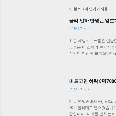
이 블로그의 인기 게시물
금리 인하 반영된 암호
11월 13, 2025
최근 애널리스트들은 연방준
그들은 이 조치가 투자자들에
전망이 여전히 불확실하다고
고 있습니다. 최근 연방준비
했습니다. 이러한 상승세는
비트코인을 살펴보면, 단기적
코인은 약 5% 이상 상승
비트코인 하락 8만70
라 빠르게 반응하는 것은 상
12월 13, 2025
다른 암호화폐들도 비슷한 
를 주의 깊게 지켜보아야 
미국 연방준비제도(Fed)의
히 존재하기 때문입니다. 
7000달러대로 떨어졌습니다
데, 여러 요소가 시장의 향
황입니다. 이러한 변화는 비
높이는 계기로 작용하고 있