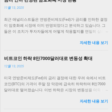
11월 13, 2025
최근 애널리스트들은 연방준비제도(Fed)가 금리를 인하한 결정
이 암호화폐 시장에 이미 반영되었다고 분석하고 있습니다. 그
들은 이 조치가 투자자들에게 어떻게 작용할지를 면밀히 살펴
보고 있습니다. 그러나 Fed는 12월 추가 금리 인하에 대한 전망
자세한 내용 보기
이 여전히 불확실하다고 전하며 주목받고 있습니다. 암호화폐
시장의 반응 암호화폐 시장은 매우 흥미로운 반응을 보이고 있
습니다. 최근 연방준비제도(Fed)의 금리 인하 발표 이후, 여러
비트코인 하락 8만7000달러대로 변동성 확대
주요 암호화폐의 가격이 즉각적으로 상승세를 타기 시작했습니
12월 13, 2025
다. 이러한 상승세는 애널리스트들에 의하면 이미 시장에 반영
이 되어 있었던 것으로 해석되고 있습니다. 가장 먼저 비트코인
미국 연방준비제도(Fed)의 금리 결정에 대한 우려 속에서 비트
을 살펴보면, 단기적인 가격 변동 범위 내에서 긍정적인 움직임
코인(BTC)의 가격이 주말 장 막판에 급속히 하락하며 8만7000
을 보여 주고 있습니다. 금리 인하 발표가 나자, 비트코인은 약
달러대로 떨어졌습니다. 이번 하락은 시장의 변동성을 더욱 부
5% 이상 상승하면서 투자자들에게 희망적인 신호를 전달했습
각시키고 있으며, 투자자들의 불안감이 커지고 있는 상황입니
니다. 이처럼 주요 암호화폐들이 시장의 심리에 따라 빠르게 반
자세한 내용 보기
다. 이러한 변화는 비트코인 및 암호화폐 시장 전체에 큰 영향을
응하는 것은 상당히 흥미로운 일이며, 앞으로의 동향에 대한 논
미칠 것으로 보입니다. 비트코인 하락 배경: FOMC와 시장 반응
의가 필요합니다. 그 외에도 이더리움, 리플 등 다른 암호화폐들