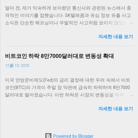
을 살펴보면, 단기적인 가격 변동 범위 내에서 긍정적인 움직임
얼마 전, 제가 익숙하게 보아왔던 통신사와 관련된 뉴스에서 충
을 보여 주고 있습니다. 금리 인하 발표가 나자, 비트코인은 약
격적인 이야기를 접했습니다. SK텔레콤과 유심 정보 유출 사고
5% 이상 상승하면서 투자자들에게 희망적인 신호를 전달했습
소식은 단순한 해프닝이나 우발적인 사고처럼 보이지 않았습니
니다. 이처럼 주요 암호화폐들이 시장의 심리에 따라 빠르게 반
다. 오랜 시간 동안 가장 믿음직스러운 통신사 중 하나로 자리
응하는 것은 상당히 흥미로운 일이며, 앞으로의 동향에 대한 논
자세한 내용 보기
잡았던 SK텔레콤이 이렇게 큰 신뢰의 위기를 맞게 된 건, 통신
의가 필요합니다. 그 외에도 이더리움, 리플 등 다른 암호화폐들
사와 데이터를 이용하는 저희 같은 평범한 사용자들에게도 큰
도 비슷한 패턴을 보이고 있습니다. 이러한 상황에서 암호화폐
불안을 안겨주었습니다. 무엇보다 정부가 ‘신규 가입 중단’이라
투자자들은 앞으로 금리가 어떻게 변화할지를 주의 깊게 지켜
비트코인 하락 8만7000달러대로 변동성 확대
는 초강수 행정지도를 내렸다는 점이 머릿속에서 오랫동안 떠
보아야 합니다. 금리가 지속적으로 낮은 상황에서 자산 가격이
12월 13, 2025
나지 않았습니다. 이 결정은 그 자체로도 놀라웠지만, 더 나아가
상승할 수 있을지에 대한 불확실성이 여전히 존재하기 때문입
이번 사태가 우리 사회와 기술, 그리고 고객 신뢰와 어떤 방향으
니다. 시장 트렌드 분석 현재 암호화폐 시장에서는 금리 인하 이
미국 연방준비제도(Fed)의 금리 결정에 대한 우려 속에서 비트
로 얽혀 있는지 생각해보게 되는 계기가 되었습니다. 사실 해킹
후 매수세가 강하게 일어나고 있는 가운데, 여러 요소가 시장의
코인(BTC)의 가격이 주말 장 막판에 급속히 하락하며 8만7000
과 보안 누출은 더 이상 우리에게 생소한 이슈가 아닙니다. 그런
향방을 결정짓고 있습니다. 특히, 낮은 금리 환경은 기관 투자자
달러대로 떨어졌습니다. 이번 하락은 시장의 변동성을 더욱 부
데도 이번 사건은 평범함을 넘어섰습니다. 왜냐하면 해킹의 결
들이 암호화폐에 대한 관심을 더욱 높이는 계기로 작용하고 있
각시키고 있으며, 투자자들의 불안감이 커지고 있는 상황입니
과가 단순히 기술적인 손실에 그치지 않고, 그 피해가 고객의 개
습니다. 금리가 낮아지면 자산의 상대적인 매력도도 증가하게
자세한 내용 보기
다. 이러한 변화는 비트코인 및 암호화폐 시장 전체에 큰 영향을
인정보와 연결되었던 것이니까요. 이런 상황에서 저는 단순히
되므로, 주식시장이나 다른 투자 자산에 대한 대안으로서 암호
미칠 것으로 보입니다. 비트코인 하락 배경: FOMC와 시장 반응
"안타깝다" 같은 감정을 넘어서, 이러한 문제를 조금 더 근본적
화폐의 수요가 더욱 늘어날 것입니다. 그런 점에서 보았을 때,
비트코인 가격이 8만7000달러대까지 떨어진 배경에는 미국 연
으로 들여다보고 싶었습니다. 소비자의 신뢰와 관계된 문제라
암호화폐의 탈중앙화와 블록체인 기술에 대한 수요 또한 증가
준의 금리 결정이 큰 역할을 하고 있습니다. 투자자들은 연준이
면, 단순히 기술적 해결책만이 답은 아닐 테니까요. SK텔레콤,
할 것으로 보입니다. 이러한 투자는 단순히 단기적인 수익을 노
Powered by Blogger