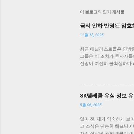
이 블로그의 인기 게시물
금리 인하 반영된 암호
11월 13, 2025
최근 애널리스트들은 연방준
그들은 이 조치가 투자자들에
전망이 여전히 불확실하다고
고 있습니다. 최근 연방준비
했습니다. 이러한 상승세는
비트코인을 살펴보면, 단기적
코인은 약 5% 이상 상승
SK텔레콤 유심 정보 유
라 빠르게 반응하는 것은 상
5월 06, 2025
다른 암호화폐들도 비슷한 
를 주의 깊게 지켜보아야 
얼마 전, 제가 익숙하게 보
히 존재하기 때문입니다. 
고 소식은 단순한 해프닝이
데, 여러 요소가 시장의 향
자리 잡았던 SK텔레콤이 이