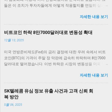
들은 이 조치가 투자자들에게 어떻게 작용할지를 면밀히 살펴
보고 있습니다. 그러나 Fed는 12월 추가 금리 인하에 대한 전망
자세한 내용 보기
이 여전히 불확실하다고 전하며 주목받고 있습니다. 암호화폐
시장의 반응 암호화폐 시장은 매우 흥미로운 반응을 보이고 있
습니다. 최근 연방준비제도(Fed)의 금리 인하 발표 이후, 여러
비트코인 하락 8만7000달러대로 변동성 확대
주요 암호화폐의 가격이 즉각적으로 상승세를 타기 시작했습니
12월 13, 2025
다. 이러한 상승세는 애널리스트들에 의하면 이미 시장에 반영
이 되어 있었던 것으로 해석되고 있습니다. 가장 먼저 비트코인
미국 연방준비제도(Fed)의 금리 결정에 대한 우려 속에서 비트
을 살펴보면, 단기적인 가격 변동 범위 내에서 긍정적인 움직임
코인(BTC)의 가격이 주말 장 막판에 급속히 하락하며 8만7000
을 보여 주고 있습니다. 금리 인하 발표가 나자, 비트코인은 약
달러대로 떨어졌습니다. 이번 하락은 시장의 변동성을 더욱 부
5% 이상 상승하면서 투자자들에게 희망적인 신호를 전달했습
각시키고 있으며, 투자자들의 불안감이 커지고 있는 상황입니
니다. 이처럼 주요 암호화폐들이 시장의 심리에 따라 빠르게 반
자세한 내용 보기
다. 이러한 변화는 비트코인 및 암호화폐 시장 전체에 큰 영향을
응하는 것은 상당히 흥미로운 일이며, 앞으로의 동향에 대한 논
미칠 것으로 보입니다. 비트코인 하락 배경: FOMC와 시장 반응
의가 필요합니다. 그 외에도 이더리움, 리플 등 다른 암호화폐들
비트코인 가격이 8만7000달러대까지 떨어진 배경에는 미국 연
도 비슷한 패턴을 보이고 있습니다. 이러한 상황에서 암호화폐
SK텔레콤 유심 정보 유출 사건과 고객 신뢰 회
준의 금리 결정이 큰 역할을 하고 있습니다. 투자자들은 연준이
투자자들은 앞으로 금리가 어떻게 변화할지를 주의 깊게 지켜
복 방안
금리를 얼마나 인상할지를 주의 깊게 살펴보고 있으며, 이로 인
보아야 합니다. 금리가 지속적으로 낮은 상황에서 자산 가격이
5월 06, 2025
해 비트코인 시장에 부정적인 영향을 미치고 있습니다.
상승할 수 있을지에 대한 불확실성이 여전히 존재하기 때문입
FOMC(연방공개시장위원회) 회의가 다가오면서 시장은 불안정