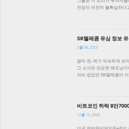
그들은 이 조치가 투자자들에
전망이 여전히 불확실하다고
고 있습니다. 최근 연방준비
했습니다. 이러한 상승세는
비트코인을 살펴보면, 단기적
코인은 약 5% 이상 상승
SK텔레콤 유심 정보 유
라 빠르게 반응하는 것은 상
5월 06, 2025
다른 암호화폐들도 비슷한 
를 주의 깊게 지켜보아야 
얼마 전, 제가 익숙하게 보
히 존재하기 때문입니다. 
고 소식은 단순한 해프닝이
데, 여러 요소가 시장의 향
자리 잡았던 SK텔레콤이 이
높이는 계기로 작용하고 있
도 큰 불안을 안겨주었습니
자산에 대한 대안으로서 암
동안 떠나지 않았습니다. 이
인 기술에 대한 수요 또한 
어떤 방향으로 얽혀 있는지
아닙니다. 그런데도 이번 
비트코인 하락 8만70
피해가 고객의 개인정보와 연
12월 13, 2025
를 조금 더 근본적으로 들
니까요. SK텔레콤, 유심 
미국 연방준비제도(Fed)의