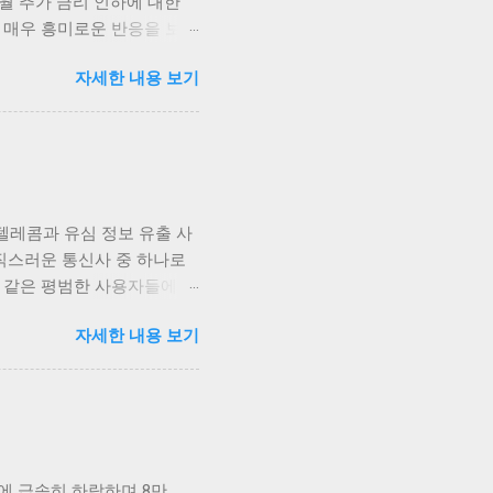
월 추가 금리 인하에 대한
 매우 흥미로운 반응을 보이
즉각적으로 상승세를 타기 시작
자세한 내용 보기
되고 있습니다. 가장 먼저
금리 인하 발표가 나자, 비트
화폐들이 시장의 심리에 따
외에도 이더리움, 리플 등
로 금리가 어떻게 변화할지
을지에 대한 불확실성이 여전
텔레콤과 유심 정보 유출 사
 강하게 일어나고 있는 가운
직스러운 통신사 중 하나로
호화폐에 대한 관심을 더욱
희 같은 평범한 사용자들에게
, 주식시장이나 다른 투자
렸다는 점이 머릿속에서 오랫
호화폐의 탈중앙화와 블록체
자세한 내용 보기
 기술, 그리고 고객 신뢰와
것이...
이상 우리에게 생소한 이슈가
인 손실에 그치지 않고, 그
감정을 넘어서, 이러한 문제
적 해결책만이 답은 아닐 테
 문제가 아니었습니다. 유심
판에 급속히 하락하며 8만