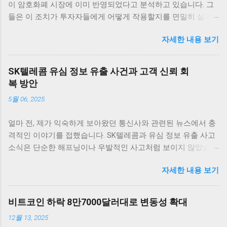
이 암호화폐 시장에 이미 반영되었다고 분석하고 있습니다. 그
들은 이 조치가 투자자들에게 어떻게 작용할지를 면밀히 살펴
보고 있습니다. 그러나 Fed는 12월 추가 금리 인하에 대한 전망
자세한 내용 보기
이 여전히 불확실하다고 전하며 주목받고 있습니다. 암호화폐
시장의 반응 암호화폐 시장은 매우 흥미로운 반응을 보이고 있
습니다. 최근 연방준비제도(Fed)의 금리 인하 발표 이후, 여러
SK텔레콤 유심 정보 유출 사건과 고객 신뢰 회
주요 암호화폐의 가격이 즉각적으로 상승세를 타기 시작했습니
복 방안
다. 이러한 상승세는 애널리스트들에 의하면 이미 시장에 반영
5월 06, 2025
이 되어 있었던 것으로 해석되고 있습니다. 가장 먼저 비트코인
을 살펴보면, 단기적인 가격 변동 범위 내에서 긍정적인 움직임
얼마 전, 제가 익숙하게 보아왔던 통신사와 관련된 뉴스에서 충
을 보여 주고 있습니다. 금리 인하 발표가 나자, 비트코인은 약
격적인 이야기를 접했습니다. SK텔레콤과 유심 정보 유출 사고
5% 이상 상승하면서 투자자들에게 희망적인 신호를 전달했습
소식은 단순한 해프닝이나 우발적인 사고처럼 보이지 않았습니
니다. 이처럼 주요 암호화폐들이 시장의 심리에 따라 빠르게 반
다. 오랜 시간 동안 가장 믿음직스러운 통신사 중 하나로 자리
응하는 것은 상당히 흥미로운 일이며, 앞으로의 동향에 대한 논
자세한 내용 보기
잡았던 SK텔레콤이 이렇게 큰 신뢰의 위기를 맞게 된 건, 통신
의가 필요합니다. 그 외에도 이더리움, 리플 등 다른 암호화폐들
사와 데이터를 이용하는 저희 같은 평범한 사용자들에게도 큰
도 비슷한 패턴을 보이고 있습니다. 이러한 상황에서 암호화폐
불안을 안겨주었습니다. 무엇보다 정부가 ‘신규 가입 중단’이라
투자자들은 앞으로 금리가 어떻게 변화할지를 주의 깊게 지켜
비트코인 하락 8만7000달러대로 변동성 확대
는 초강수 행정지도를 내렸다는 점이 머릿속에서 오랫동안 떠
보아야 합니다. 금리가 지속적으로 낮은 상황에서 자산 가격이
12월 13, 2025
나지 않았습니다. 이 결정은 그 자체로도 놀라웠지만, 더 나아가
상승할 수 있을지에 대한 불확실성이 여전히 존재하기 때문입