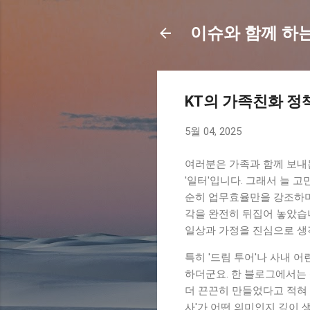
이슈와 함께 하
KT의 가족친화 정
5월 04, 2025
여러분은 가족과 함께 보내
'일터'입니다. 그래서 늘 고
순히 업무효율만을 강조하며
각을 완전히 뒤집어 놓았습니
일상과 가정을 진심으로 생
특히 '드림 투어'나 사내
하더군요. 한 블로그에서는 
더 끈끈히 만들었다고 적혀 
사'가 어떤 의미인지 깊이 