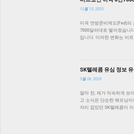
라 빠르게 반응하는 것은 상
12월 13, 2025
다른 암호화폐들도 비슷한 
를 주의 깊게 지켜보아야 
미국 연방준비제도(Fed)의
히 존재하기 때문입니다. 
7000달러대로 떨어졌습니
데, 여러 요소가 시장의 향
입니다. 이러한 변화는 비트
높이는 계기로 작용하고 있
장 반응 비트코인 가격이 8
자산에 대한 대안으로서 암
은 연준이 금리를 얼마나 
인 기술에 대한 수요 또한 
니다. FOMC(연방공개시
니다. 연준의 통화정책은 
SK텔레콤 유심 정보 유
기다리는 동안 변동성이 커질
5월 06, 2025
영향을 미쳤고, 이번에도 그
후 연준의 결정에 따라 추
얼마 전, 제가 익숙하게 보
한 투자 결정을 해야 할 필
고 소식은 단순한 해프닝이
락한 현 상황에서는 투자 
자리 잡았던 SK텔레콤이 이
에 초점을 맞춰야 합니다. 
도 큰 불안을 안겨주었습니
찰하고 주요 지지 및 저항 
동안 떠나지 않았습니다. 이
격 예측을 시도하는 것도 좋은
어떤 방향으로 얽혀 있는지