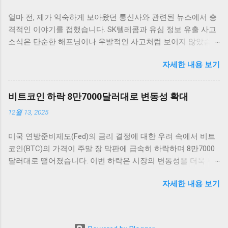
을 살펴보면, 단기적인 가격 변동 범위 내에서 긍정적인 움직임
얼마 전, 제가 익숙하게 보아왔던 통신사와 관련된 뉴스에서 충
을 보여 주고 있습니다. 금리 인하 발표가 나자, 비트코인은 약
격적인 이야기를 접했습니다. SK텔레콤과 유심 정보 유출 사고
5% 이상 상승하면서 투자자들에게 희망적인 신호를 전달했습
소식은 단순한 해프닝이나 우발적인 사고처럼 보이지 않았습니
니다. 이처럼 주요 암호화폐들이 시장의 심리에 따라 빠르게 반
다. 오랜 시간 동안 가장 믿음직스러운 통신사 중 하나로 자리
응하는 것은 상당히 흥미로운 일이며, 앞으로의 동향에 대한 논
자세한 내용 보기
잡았던 SK텔레콤이 이렇게 큰 신뢰의 위기를 맞게 된 건, 통신
의가 필요합니다. 그 외에도 이더리움, 리플 등 다른 암호화폐들
사와 데이터를 이용하는 저희 같은 평범한 사용자들에게도 큰
도 비슷한 패턴을 보이고 있습니다. 이러한 상황에서 암호화폐
불안을 안겨주었습니다. 무엇보다 정부가 ‘신규 가입 중단’이라
투자자들은 앞으로 금리가 어떻게 변화할지를 주의 깊게 지켜
비트코인 하락 8만7000달러대로 변동성 확대
는 초강수 행정지도를 내렸다는 점이 머릿속에서 오랫동안 떠
보아야 합니다. 금리가 지속적으로 낮은 상황에서 자산 가격이
12월 13, 2025
나지 않았습니다. 이 결정은 그 자체로도 놀라웠지만, 더 나아가
상승할 수 있을지에 대한 불확실성이 여전히 존재하기 때문입
이번 사태가 우리 사회와 기술, 그리고 고객 신뢰와 어떤 방향으
니다. 시장 트렌드 분석 현재 암호화폐 시장에서는 금리 인하 이
미국 연방준비제도(Fed)의 금리 결정에 대한 우려 속에서 비트
로 얽혀 있는지 생각해보게 되는 계기가 되었습니다. 사실 해킹
후 매수세가 강하게 일어나고 있는 가운데, 여러 요소가 시장의
코인(BTC)의 가격이 주말 장 막판에 급속히 하락하며 8만7000
과 보안 누출은 더 이상 우리에게 생소한 이슈가 아닙니다. 그런
향방을 결정짓고 있습니다. 특히, 낮은 금리 환경은 기관 투자자
달러대로 떨어졌습니다. 이번 하락은 시장의 변동성을 더욱 부
데도 이번 사건은 평범함을 넘어섰습니다. 왜냐하면 해킹의 결
들이 암호화폐에 대한 관심을 더욱 높이는 계기로 작용하고 있
각시키고 있으며, 투자자들의 불안감이 커지고 있는 상황입니
과가 단순히 기술적인 손실에 그치지 않고, 그 피해가 고객의 개
습니다. 금리가 낮아지면 자산의 상대적인 매력도도 증가하게
자세한 내용 보기
다. 이러한 변화는 비트코인 및 암호화폐 시장 전체에 큰 영향을
인정보와 연결되었던 것이니까요. 이런 상황에서 저는 단순히
되므로, 주식시장이나 다른 투자 자산에 대한 대안으로서 암호
미칠 것으로 보입니다. 비트코인 하락 배경: FOMC와 시장 반응
"안타깝다" 같은 감정을 넘어서, 이러한 문제를 조금 더 근본적
화폐의 수요가 더욱 늘어날 것입니다. 그런 점에서 보았을 때,
비트코인 가격이 8만7000달러대까지 떨어진 배경에는 미국 연
으로 들여다보고 싶었습니다. 소비자의 신뢰와 관계된 문제라
암호화폐의 탈중앙화와 블록체인 기술에 대한 수요 또한 증가
준의 금리 결정이 큰 역할을 하고 있습니다. 투자자들은 연준이
면, 단순히 기술적 해결책만이 답은 아닐 테니까요. SK텔레콤,