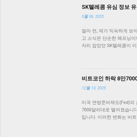
코인은 약 5% 이상 상승
SK텔레콤 유심 정보 유
라 빠르게 반응하는 것은 상
5월 06, 2025
다른 암호화폐들도 비슷한 
를 주의 깊게 지켜보아야 
얼마 전, 제가 익숙하게 보
히 존재하기 때문입니다. 
고 소식은 단순한 해프닝이
데, 여러 요소가 시장의 향
자리 잡았던 SK텔레콤이 이
높이는 계기로 작용하고 있
도 큰 불안을 안겨주었습니
자산에 대한 대안으로서 암
동안 떠나지 않았습니다. 이
인 기술에 대한 수요 또한 
어떤 방향으로 얽혀 있는지
아닙니다. 그런데도 이번 
비트코인 하락 8만70
피해가 고객의 개인정보와 연
12월 13, 2025
를 조금 더 근본적으로 들
니까요. SK텔레콤, 유심 
미국 연방준비제도(Fed)의
이라는 작은 칩 안에는 사
7000달러대로 떨어졌습니
데이터는 유심을 통해 보안
입니다. 이러한 변화는 비트
에서 상상 이상으로 큰 위협
장 반응 비트코인 가격이 8
하는 금고 같은 존재니까 말
은 연준이 금리를 얼마나 
유출된 데이터의 복구를 넘어