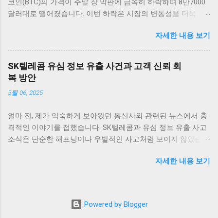
코인(BTC)의 가격이 주말 장 막판에 급속히 하락하며 8만7000
을 보여 주고 있습니다. 금리 인하 발표가 나자, 비트코인은 약
달러대로 떨어졌습니다. 이번 하락은 시장의 변동성을 더욱 부
5% 이상 상승하면서 투자자들에게 희망적인 신호를 전달했습
각시키고 있으며, 투자자들의 불안감이 커지고 있는 상황입니
니다. 이처럼 주요 암호화폐들이 시장의 심리에 따라 빠르게 반
자세한 내용 보기
다. 이러한 변화는 비트코인 및 암호화폐 시장 전체에 큰 영향을
응하는 것은 상당히 흥미로운 일이며, 앞으로의 동향에 대한 논
미칠 것으로 보입니다. 비트코인 하락 배경: FOMC와 시장 반응
의가 필요합니다. 그 외에도 이더리움, 리플 등 다른 암호화폐들
비트코인 가격이 8만7000달러대까지 떨어진 배경에는 미국 연
도 비슷한 패턴을 보이고 있습니다. 이러한 상황에서 암호화폐
SK텔레콤 유심 정보 유출 사건과 고객 신뢰 회
준의 금리 결정이 큰 역할을 하고 있습니다. 투자자들은 연준이
투자자들은 앞으로 금리가 어떻게 변화할지를 주의 깊게 지켜
복 방안
금리를 얼마나 인상할지를 주의 깊게 살펴보고 있으며, 이로 인
보아야 합니다. 금리가 지속적으로 낮은 상황에서 자산 가격이
5월 06, 2025
해 비트코인 시장에 부정적인 영향을 미치고 있습니다.
상승할 수 있을지에 대한 불확실성이 여전히 존재하기 때문입
FOMC(연방공개시장위원회) 회의가 다가오면서 시장은 불안정
니다. 시장 트렌드 분석 현재 암호화폐 시장에서는 금리 인하 이
얼마 전, 제가 익숙하게 보아왔던 통신사와 관련된 뉴스에서 충
해졌고, 이로 인해 비트코인의 가격도 하락세를 보였습니다. 연
후 매수세가 강하게 일어나고 있는 가운데, 여러 요소가 시장의
격적인 이야기를 접했습니다. SK텔레콤과 유심 정보 유출 사고
준의 통화정책은 비트코인과 같은 고위험 자산에 직접적인 영
향방을 결정짓고 있습니다. 특히, 낮은 금리 환경은 기관 투자자
소식은 단순한 해프닝이나 우발적인 사고처럼 보이지 않았습니
향을 미치기 때문에, 투자자들은 연준의 결정 발표를 기다리는
들이 암호화폐에 대한 관심을 더욱 높이는 계기로 작용하고 있
다. 오랜 시간 동안 가장 믿음직스러운 통신사 중 하나로 자리
동안 변동성이 커질 수밖에 없는 상황입니다. 과거 사례를 보면,
습니다. 금리가 낮아지면 자산의 상대적인 매력도도 증가하게
자세한 내용 보기
잡았던 SK텔레콤이 이렇게 큰 신뢰의 위기를 맞게 된 건, 통신
연준의 정책 변화는 많은 경우 암호화폐 시장에 큰 영향을 미쳤
되므로, 주식시장이나 다른 투자 자산에 대한 대안으로서 암호
사와 데이터를 이용하는 저희 같은 평범한 사용자들에게도 큰
고, 이번에도 그 예외는 아닐 것입니다. 따라서 현재의 비트코인
화폐의 수요가 더욱 늘어날 것입니다. 그런 점에서 보았을 때,
불안을 안겨주었습니다. 무엇보다 정부가 ‘신규 가입 중단’이라
하락은 단순한 가격 조정 이상으로 여겨지며, 향후 연준의 결정
암호화폐의 탈중앙화와 블록체인 기술에 대한 수요 또한 증가
는 초강수 행정지도를 내렸다는 점이 머릿속에서 오랫동안 떠
에 따라 추가적인 하락세 또는 반등이 있을 가능성이 큽니다. 투
할 것으로 보입니다. 이러한 투자는 단순히 단기적인 수익을 노
Powered by Blogger
나지 않았습니다. 이 결정은 그 자체로도 놀라웠지만, 더 나아가
자자들은 이러한 불확실성을 감안하여 신중한 투자 결정을 해
리는 것이...