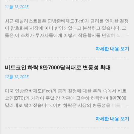
11월 13, 2025
최근 애널리스트들은 연방준비제도(Fed)가 금리를 인하한 결정
이 암호화폐 시장에 이미 반영되었다고 분석하고 있습니다. 그
들은 이 조치가 투자자들에게 어떻게 작용할지를 면밀히 살펴
보고 있습니다. 그러나 Fed는 12월 추가 금리 인하에 대한 전망
자세한 내용 보기
이 여전히 불확실하다고 전하며 주목받고 있습니다. 암호화폐
시장의 반응 암호화폐 시장은 매우 흥미로운 반응을 보이고 있
습니다. 최근 연방준비제도(Fed)의 금리 인하 발표 이후, 여러
비트코인 하락 8만7000달러대로 변동성 확대
주요 암호화폐의 가격이 즉각적으로 상승세를 타기 시작했습니
12월 13, 2025
다. 이러한 상승세는 애널리스트들에 의하면 이미 시장에 반영
이 되어 있었던 것으로 해석되고 있습니다. 가장 먼저 비트코인
미국 연방준비제도(Fed)의 금리 결정에 대한 우려 속에서 비트
을 살펴보면, 단기적인 가격 변동 범위 내에서 긍정적인 움직임
코인(BTC)의 가격이 주말 장 막판에 급속히 하락하며 8만7000
을 보여 주고 있습니다. 금리 인하 발표가 나자, 비트코인은 약
달러대로 떨어졌습니다. 이번 하락은 시장의 변동성을 더욱 부
5% 이상 상승하면서 투자자들에게 희망적인 신호를 전달했습
각시키고 있으며, 투자자들의 불안감이 커지고 있는 상황입니
니다. 이처럼 주요 암호화폐들이 시장의 심리에 따라 빠르게 반
자세한 내용 보기
다. 이러한 변화는 비트코인 및 암호화폐 시장 전체에 큰 영향을
응하는 것은 상당히 흥미로운 일이며, 앞으로의 동향에 대한 논
미칠 것으로 보입니다. 비트코인 하락 배경: FOMC와 시장 반응
의가 필요합니다. 그 외에도 이더리움, 리플 등 다른 암호화폐들
비트코인 가격이 8만7000달러대까지 떨어진 배경에는 미국 연