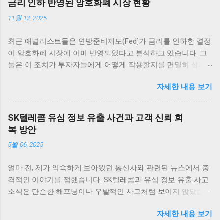
금리 인하 반영된 암호화폐 시장 현황
11월 13, 2025
최근 애널리스트들은 연방준비제도(Fed)가 금리를 인하한 결정
이 암호화폐 시장에 이미 반영되었다고 분석하고 있습니다. 그
들은 이 조치가 투자자들에게 어떻게 작용할지를 면밀히 살펴
보고 있습니다. 그러나 Fed는 12월 추가 금리 인하에 대한 전망
자세한 내용 보기
이 여전히 불확실하다고 전하며 주목받고 있습니다. 암호화폐
시장의 반응 암호화폐 시장은 매우 흥미로운 반응을 보이고 있
습니다. 최근 연방준비제도(Fed)의 금리 인하 발표 이후, 여러
SK텔레콤 유심 정보 유출 사건과 고객 신뢰 회
주요 암호화폐의 가격이 즉각적으로 상승세를 타기 시작했습니
복 방안
다. 이러한 상승세는 애널리스트들에 의하면 이미 시장에 반영
5월 06, 2025
이 되어 있었던 것으로 해석되고 있습니다. 가장 먼저 비트코인
을 살펴보면, 단기적인 가격 변동 범위 내에서 긍정적인 움직임
얼마 전, 제가 익숙하게 보아왔던 통신사와 관련된 뉴스에서 충
을 보여 주고 있습니다. 금리 인하 발표가 나자, 비트코인은 약
격적인 이야기를 접했습니다. SK텔레콤과 유심 정보 유출 사고
5% 이상 상승하면서 투자자들에게 희망적인 신호를 전달했습
소식은 단순한 해프닝이나 우발적인 사고처럼 보이지 않았습니
니다. 이처럼 주요 암호화폐들이 시장의 심리에 따라 빠르게 반
다. 오랜 시간 동안 가장 믿음직스러운 통신사 중 하나로 자리
응하는 것은 상당히 흥미로운 일이며, 앞으로의 동향에 대한 논
자세한 내용 보기
잡았던 SK텔레콤이 이렇게 큰 신뢰의 위기를 맞게 된 건, 통신
의가 필요합니다. 그 외에도 이더리움, 리플 등 다른 암호화폐들