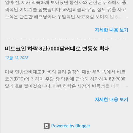
얼마 전, 제가 익숙하게 보아왔던 통신사와 관련된 뉴스에서 충
을 보여 주고 있습니다. 금리 인하 발표가 나자, 비트코인은 약
격적인 이야기를 접했습니다. SK텔레콤과 유심 정보 유출 사고
5% 이상 상승하면서 투자자들에게 희망적인 신호를 전달했습
소식은 단순한 해프닝이나 우발적인 사고처럼 보이지 않았습니
니다. 이처럼 주요 암호화폐들이 시장의 심리에 따라 빠르게 반
다. 오랜 시간 동안 가장 믿음직스러운 통신사 중 하나로 자리
응하는 것은 상당히 흥미로운 일이며, 앞으로의 동향에 대한 논
자세한 내용 보기
잡았던 SK텔레콤이 이렇게 큰 신뢰의 위기를 맞게 된 건, 통신
의가 필요합니다. 그 외에도 이더리움, 리플 등 다른 암호화폐들
사와 데이터를 이용하는 저희 같은 평범한 사용자들에게도 큰
도 비슷한 패턴을 보이고 있습니다. 이러한 상황에서 암호화폐
불안을 안겨주었습니다. 무엇보다 정부가 ‘신규 가입 중단’이라
투자자들은 앞으로 금리가 어떻게 변화할지를 주의 깊게 지켜
비트코인 하락 8만7000달러대로 변동성 확대
는 초강수 행정지도를 내렸다는 점이 머릿속에서 오랫동안 떠
보아야 합니다. 금리가 지속적으로 낮은 상황에서 자산 가격이
12월 13, 2025
나지 않았습니다. 이 결정은 그 자체로도 놀라웠지만, 더 나아가
상승할 수 있을지에 대한 불확실성이 여전히 존재하기 때문입
이번 사태가 우리 사회와 기술, 그리고 고객 신뢰와 어떤 방향으
니다. 시장 트렌드 분석 현재 암호화폐 시장에서는 금리 인하 이
미국 연방준비제도(Fed)의 금리 결정에 대한 우려 속에서 비트
로 얽혀 있는지 생각해보게 되는 계기가 되었습니다. 사실 해킹
후 매수세가 강하게 일어나고 있는 가운데, 여러 요소가 시장의
코인(BTC)의 가격이 주말 장 막판에 급속히 하락하며 8만7000
과 보안 누출은 더 이상 우리에게 생소한 이슈가 아닙니다. 그런
향방을 결정짓고 있습니다. 특히, 낮은 금리 환경은 기관 투자자
달러대로 떨어졌습니다. 이번 하락은 시장의 변동성을 더욱 부
데도 이번 사건은 평범함을 넘어섰습니다. 왜냐하면 해킹의 결
들이 암호화폐에 대한 관심을 더욱 높이는 계기로 작용하고 있
각시키고 있으며, 투자자들의 불안감이 커지고 있는 상황입니
과가 단순히 기술적인 손실에 그치지 않고, 그 피해가 고객의 개
습니다. 금리가 낮아지면 자산의 상대적인 매력도도 증가하게
자세한 내용 보기
다. 이러한 변화는 비트코인 및 암호화폐 시장 전체에 큰 영향을
인정보와 연결되었던 것이니까요. 이런 상황에서 저는 단순히
되므로, 주식시장이나 다른 투자 자산에 대한 대안으로서 암호
미칠 것으로 보입니다. 비트코인 하락 배경: FOMC와 시장 반응
"안타깝다" 같은 감정을 넘어서, 이러한 문제를 조금 더 근본적
화폐의 수요가 더욱 늘어날 것입니다. 그런 점에서 보았을 때,
비트코인 가격이 8만7000달러대까지 떨어진 배경에는 미국 연
으로 들여다보고 싶었습니다. 소비자의 신뢰와 관계된 문제라
암호화폐의 탈중앙화와 블록체인 기술에 대한 수요 또한 증가
준의 금리 결정이 큰 역할을 하고 있습니다. 투자자들은 연준이
면, 단순히 기술적 해결책만이 답은 아닐 테니까요. SK텔레콤,
할 것으로 보입니다. 이러한 투자는 단순히 단기적인 수익을 노
Powered by Blogger
금리를 얼마나 인상할지를 주의 깊게 살펴보고 있으며, 이로 인
유심 정보 유출의 후폭풍 이번 유심 정보 유출 사고는 단순한 기
리는 것이...