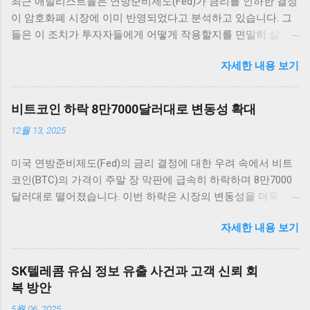
최근 애널리스트들은 연방준비제도(Fed)가 금리를 인하한 결정
이 암호화폐 시장에 이미 반영되었다고 분석하고 있습니다. 그
들은 이 조치가 투자자들에게 어떻게 작용할지를 면밀히 살펴
보고 있습니다. 그러나 Fed는 12월 추가 금리 인하에 대한 전망
자세한 내용 보기
이 여전히 불확실하다고 전하며 주목받고 있습니다. 암호화폐
시장의 반응 암호화폐 시장은 매우 흥미로운 반응을 보이고 있
습니다. 최근 연방준비제도(Fed)의 금리 인하 발표 이후, 여러
비트코인 하락 8만7000달러대로 변동성 확대
주요 암호화폐의 가격이 즉각적으로 상승세를 타기 시작했습니
12월 13, 2025
다. 이러한 상승세는 애널리스트들에 의하면 이미 시장에 반영
이 되어 있었던 것으로 해석되고 있습니다. 가장 먼저 비트코인
미국 연방준비제도(Fed)의 금리 결정에 대한 우려 속에서 비트
을 살펴보면, 단기적인 가격 변동 범위 내에서 긍정적인 움직임
코인(BTC)의 가격이 주말 장 막판에 급속히 하락하며 8만7000
을 보여 주고 있습니다. 금리 인하 발표가 나자, 비트코인은 약
달러대로 떨어졌습니다. 이번 하락은 시장의 변동성을 더욱 부
5% 이상 상승하면서 투자자들에게 희망적인 신호를 전달했습
각시키고 있으며, 투자자들의 불안감이 커지고 있는 상황입니
니다. 이처럼 주요 암호화폐들이 시장의 심리에 따라 빠르게 반
자세한 내용 보기
다. 이러한 변화는 비트코인 및 암호화폐 시장 전체에 큰 영향을
응하는 것은 상당히 흥미로운 일이며, 앞으로의 동향에 대한 논
미칠 것으로 보입니다. 비트코인 하락 배경: FOMC와 시장 반응
의가 필요합니다. 그 외에도 이더리움, 리플 등 다른 암호화폐들
비트코인 가격이 8만7000달러대까지 떨어진 배경에는 미국 연
도 비슷한 패턴을 보이고 있습니다. 이러한 상황에서 암호화폐
SK텔레콤 유심 정보 유출 사건과 고객 신뢰 회
준의 금리 결정이 큰 역할을 하고 있습니다. 투자자들은 연준이
투자자들은 앞으로 금리가 어떻게 변화할지를 주의 깊게 지켜
복 방안
금리를 얼마나 인상할지를 주의 깊게 살펴보고 있으며, 이로 인
보아야 합니다. 금리가 지속적으로 낮은 상황에서 자산 가격이
5월 06, 2025